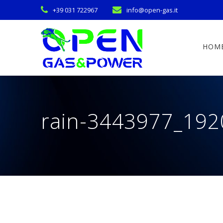
Skip
+39 031 722967
info@open-gas.it
to
content
HOM
rain-3443977_192