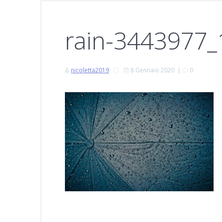
rain-3443977
nicoletta2019
8 Gennaio 2020
|
0