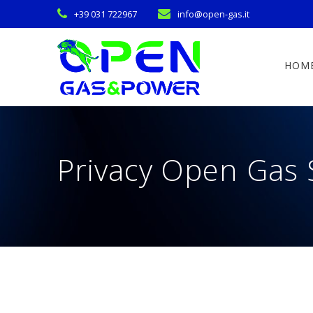
Skip
+39 031 722967
info@open-gas.it
to
content
HOM
Privacy Open Gas S