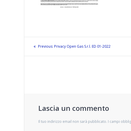
Navigazione
Previous
Previous:
Privacy Open Gas S.r.l. ED 01-2022
articoli
post:
Lascia un commento
Il tuo indirizzo email non sarà pubblicato.
I campi obbli