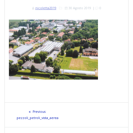
nicoletta2019
30 Agosto 2019
|
0
Navigazione
Previous
Previous:
articoli
post:
pezzoli_petroli_vista_aerea