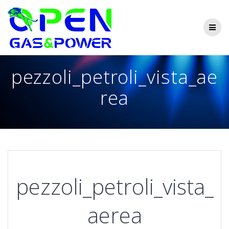
Skip
to
content
pezzoli_petroli_vista_ae
rea
pezzoli_petroli_vista_
aerea