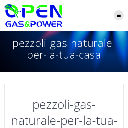
Skip
to
content
pezzoli-gas-naturale-
per-la-tua-casa
pezzoli-gas-
naturale-per-la-tua-