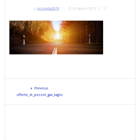
nicoletta2019
30 Agosto 2019
|
0
Navigazione
Previous
Previous:
articoli
post:
offerte_di_pezzoli_gas_taglio