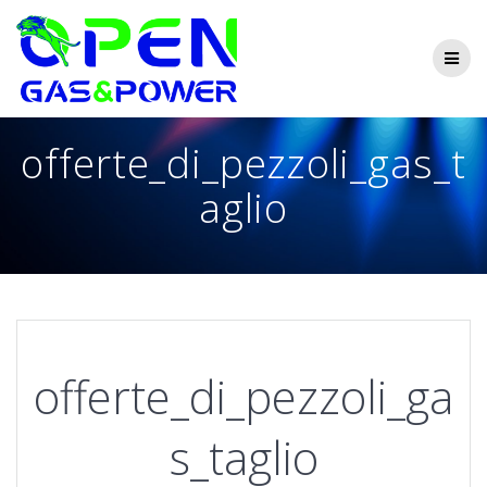
Skip
to
content
offerte_di_pezzoli_gas_t
aglio
offerte_di_pezzoli_ga
s_taglio