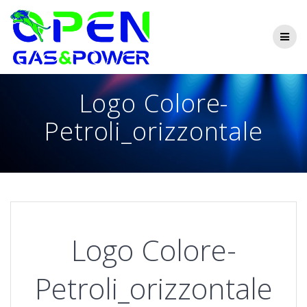
Skip
to
content
Logo Colore-
Petroli_orizzontale
Logo Colore-
Petroli_orizzontale