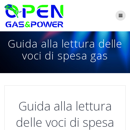
Skip
to
content
Guida alla lettura delle
voci di spesa gas
Guida alla lettura
delle voci di spesa