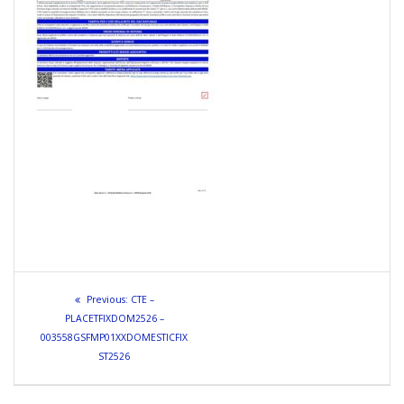
Navigazione
Previous
Previous:
CTE –
articoli
post:
PLACETFIXDOM2526 –
003558GSFMP01XXDOMESTICFIX
ST2526