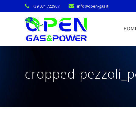
Skip
+39 031 722967
info@open-gas.it
to
content
HOM
cropped-pezzoli_pe