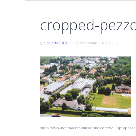
cropped-pezzol
nicoletta2019
8 Gennaio 2020
|
0
https://www.noemacomunicazione.com/sviluppo/pezzoli