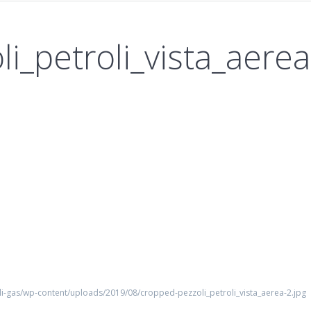
i_petroli_vista_aerea
-gas/wp-content/uploads/2019/08/cropped-pezzoli_petroli_vista_aerea-2.jpg