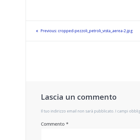
Navigazione
Previous
Previous:
cropped-pezzoli_petroli_vista_aerea-2.jpg
articoli
post:
Lascia un commento
Il tuo indirizzo email non sarà pubblicato.
I campi obbli
Commento
*