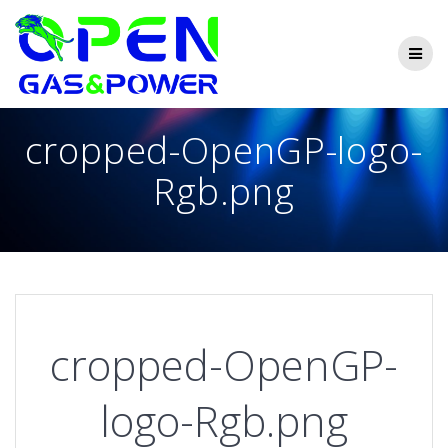
Skip
to
content
cropped-OpenGP-logo-
Rgb.png
cropped-OpenGP-
logo-Rgb.png