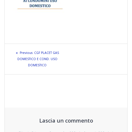
Navigazione
Previous
Previous:
CGF PLACET GAS
articoli
post:
DOMESTICO E COND. USO
DOMESTICO
Lascia un commento