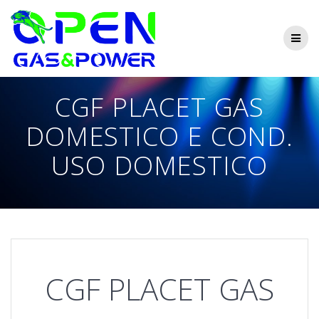
Skip
to
content
CGF PLACET GAS
DOMESTICO E COND.
USO DOMESTICO
CGF PLACET GAS