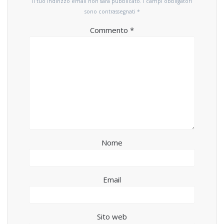
Il tuo indirizzo email non sarà pubblicato.
I campi obbligatori
sono contrassegnati
*
Commento
*
Nome
Email
Sito web